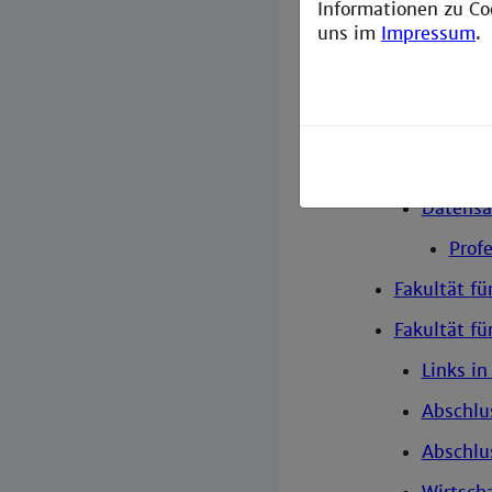
Department 
Informationen zu Co
uns im
Impressum
.
Fakultät fü
Informatik
Fakultät fü
Faculty of
Datensä
Prof
Fakultät fü
Fakultät fü
Links in
Abschlu
Abschlu