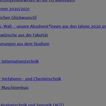
aftsingenieurwesen an der HS Mannheim
nten 2020/2021
lichen Glückwunsch!
-Wall - unsere Absolvent*innen aus den Jahren 2020 u
kwünsche aus der Fakultät
nerungen aus dem Studium
r Informationstechnik
ür Verfahrens- und Chemietechnik
ür Maschinenbau
r Analogtechnik und Sensorik (AGT)