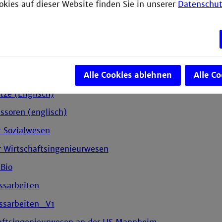
of Electrical Engineering
okies auf dieser Website finden Sie in unserer
Datenschut
r Gestaltung
 TH Mannheim
r Informatik
Alle Cookies ablehnen
Alle C
 Computer Science
tze (Englisch)
essoren (englisch)
r Sozialwesen
r Wirtschaftsingenieurwesen
 Bio
ssarbeiten
ssarbeiten_V1