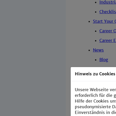
Industri
Checklis
Start Your 
Career 
Career 
News
Blog
Technisch
Hinweis zu Cookies
Technische
Fakultät fü
Unsere Webseite ver
erforderlich für di
Fakultät fü
Hilfe der Cookies un
pseudonymisierte D
Start
Einverständnis in d