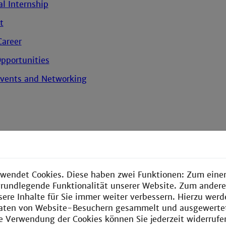
al Internship
t
Career
Opportunities
Events and Networking
e Hochschule Mannheim
 Hochschule Mannheim Engl.
r Biotechnologie
wendet Cookies. Diese haben zwei Funktionen: Zum einen
e grundlegende Funktionalität unserer Website. Zum ander
r Elektrotechnik
sere Inhalte für Sie immer weiter verbessern. Hierzu wer
aten von Website-Besuchern gesammelt und ausgewerte
ie Verwendung der Cookies können Sie jederzeit widerrufe