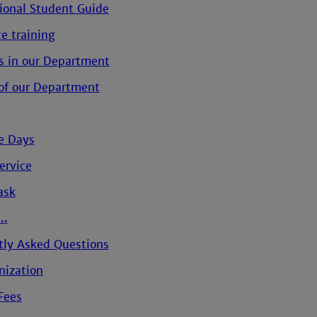
tional Student Guide
e training
s in our Department
of our Department
e Days
ervice
ask
..
tly Asked Questions
nization
Fees