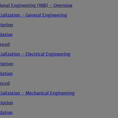
tional Engineering (INB) - Overview
ialization - General Engineering
ription
dation
nced
ialization - Electrical Engineering
ription
dation
nced
cialization - Mechanical Engineering
ription
dation