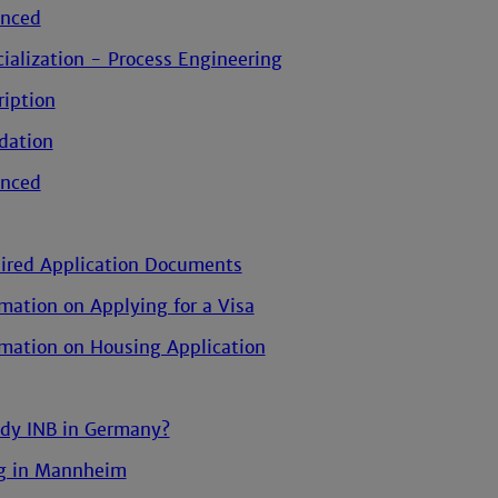
nced
ialization - Process Engineering
ription
dation
nced
ired Application Documents
rmation on Applying for a Visa
rmation on Housing Application
dy INB in Germany?
g in Mannheim