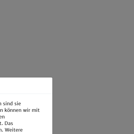
 sind sie
en können wir mit
den
t. Das
n. Weitere