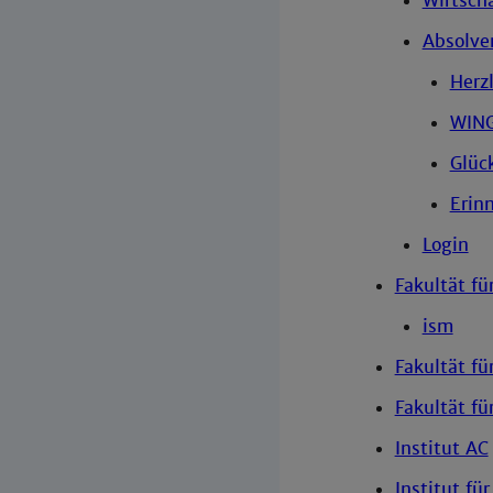
Wirtsch
Absolve
Herz
WING
Glüc
Erin
Login
Fakultät fü
ism
Fakultät f
Fakultät f
Institut AC
Institut fü