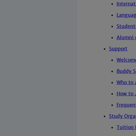
Interna
Languag
Student
Alumni 
Support
Welcom
Buddy S
Who to 
How to .
Frequen
Study Orga
Tuition 