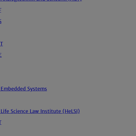
F
S
MT
E
ür Embedded Systems
Life Science Law Institute (HeLSI)
T