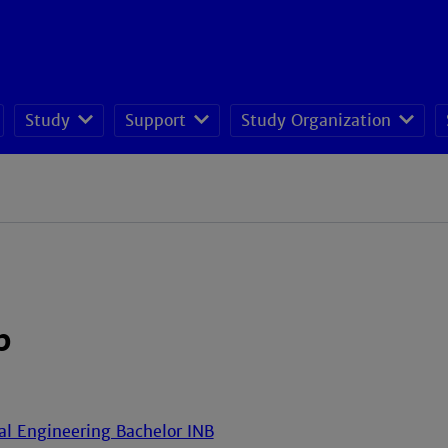
Study
Support
Study Organization
p
al Engineering Bachelor INB