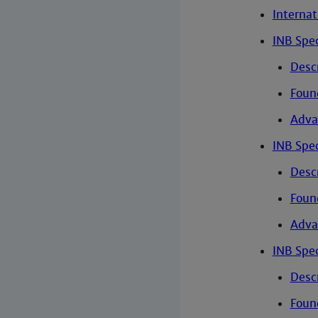
Interna
INB Spec
Desc
Foun
Adva
INB Spec
Desc
Foun
Adva
INB Spe
Desc
Foun