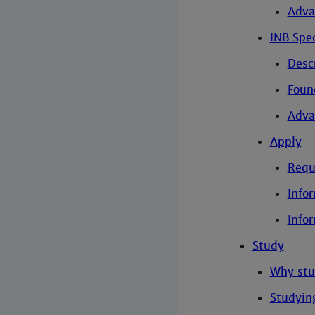
Adva
INB Spec
Desc
Foun
Adva
Apply
Requ
Info
Info
Study
Why stu
Studyin