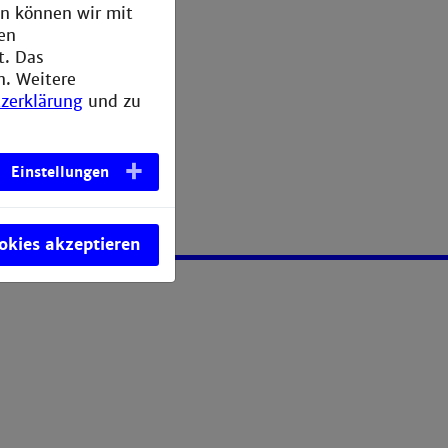
en können wir mit
den
t. Das
n. Weitere
zerklärung
und zu
Einstellungen
ookies akzeptieren