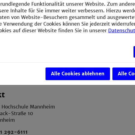
e grundlegende Funktionalität unserer Website. Zum ander
sere Inhalte für Sie immer weiter verbessern. Hierzu wer
aten von Website-Besuchern gesammelt und ausgewerte
ie Verwendung der Cookies können Sie jederzeit widerrufe
okies auf dieser Website finden Sie in unserer
Datenschut
Alle Cookies ablehnen
Alle C
kt
e Hochschule Mannheim
ack-Straße 10
nnheim
1 292-6111