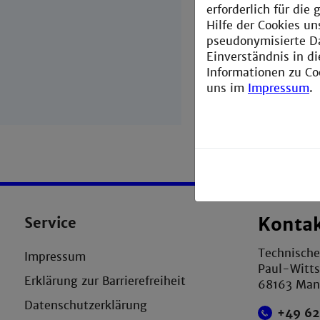
erforderlich für di
Hilfe der Cookies un
pseudonymisierte D
Einverständnis in d
Informationen zu Co
uns im
Impressum
.
Service
Konta
Technisch
Impressum
Paul-Witts
Erklärung zur Barrierefreiheit
68163 Ma
Datenschutzerklärung
+49 62