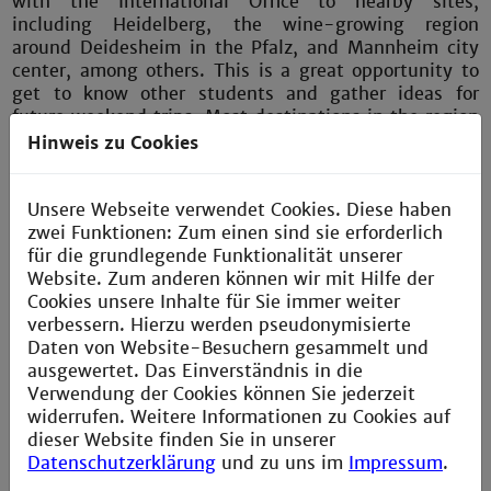
with the International Office to nearby sites,
including Heidelberg, the wine-growing region
around Deidesheim in the Pfalz, and Mannheim city
center, among others. This is a great opportunity to
get to know other students and gather ideas for
future weekend trips. Most destinations in the region
are covered by your ÖPNV ticket.
Hinweis zu Cookies
Unsere Webseite verwendet Cookies. Diese haben
zwei Funktionen: Zum einen sind sie erforderlich
für die grundlegende Funktionalität unserer
Website. Zum anderen können wir mit Hilfe der
Cookies unsere Inhalte für Sie immer weiter
verbessern. Hierzu werden pseudonymisierte
Daten von Website-Besuchern gesammelt und
ausgewertet. Das Einverständnis in die
Verwendung der Cookies können Sie jederzeit
widerrufen. Weitere Informationen zu Cookies auf
dieser Website finden Sie in unserer
Datenschutzerklärung
und zu uns im
Impressum
.