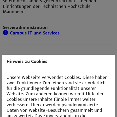
sofern nicht anders gekennzeichnet - bei den
Einrichtungen der Technischen Hochschule
Mannheim.
Serveradministration
Campus IT und Services
Haftungsausschluss
Hinweis zu Cookies
Bei eigenen Inhalten
Die Inhalte dieser Website werden mit größtmöglicher
Unsere Webseite verwendet Cookies. Diese haben
Sorgfalt recherchiert und implementiert. Fehler im
zwei Funktionen: Zum einen sind sie erforderlich
Bearbeitungsvorgang sind dennoch nicht
für die grundlegende Funktionalität unserer
auszuschließen. Hinweise und Korrekturen senden Sie
Website. Zum anderen können wir mit Hilfe der
bitte an den WWW-Beauftragten. Eine Haftung für
Cookies unsere Inhalte für Sie immer weiter
die Richtigkeit, Vollständigkeit und Aktualität dieser
verbessern. Hierzu werden pseudonymisierte
Webseiten kann trotz sorgfältiger Prüfung nicht
Daten von Website-Besuchern gesammelt und
übernommen werden. Die Technische Hochschule
ausgewertet. Das Einverständnis in die