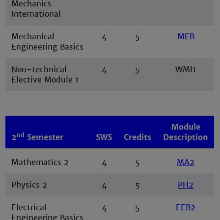
Mechanics
International
Mechanical
4
5
MEB
Engineering Basics
Non-technical
4
5
WMI1
Elective Module 1
Module
nd
2
Semester
SWS
Credits
Description
Mathematics 2
4
5
MA2
Physics 2
4
5
PH2
Electrical
4
5
EEB2
Engineering Basics