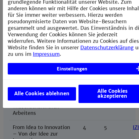
grundlegende Funktionalität unserer Website. Zum
Alternative Courses -
anderen können wir mit Hilfe der Cookies unsere Inha
in German
für Sie immer weiter verbessern. Hierzu werden
pseudonymisierte Daten von Website-Besuchern
Allgemeine
4
5
BL
gesammelt und ausgewertet. Das Einverständnis in d
Betriebswirtschaftslehre
Verwendung der Cookies können Sie jederzeit
widerrufen. Weitere Informationen zu Cookies auf dies
Engineer as
4
5
IW
Website finden Sie in unserer
Datenschutzerklärung
u
independent
zu uns im
Impressum
.
entrepreneur -
Ingenieur wird
Einstellungen
Unternehmer
(winter
semester only)
Alle Cookies
Methods of scientific
Alle Cookies ablehnen
4
5
MW
akzeptieren
work –
Methoden
Wissenschaftlichen
Arbeitens
From Idea to Innovation
4
5
IZ
–
Von der Idee zur