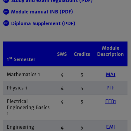
Study and exam regulations (PDF)
Module manual INB (PDF)
Diploma Supplement (PDF)
Module
SWS
Credits
Description
st
1
Semester
Mathematics 1
4
5
MA1
Physics 1
4
5
PH1
Electrical
4
5
EEB1
Engineering Basics
1
Engineering
4
5
EMI