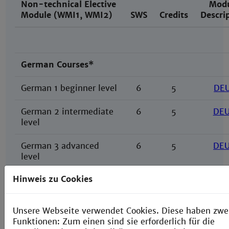
Non-technical Elective
Mod
Module (WMI1, WMI2)
SWS
Credits
Descri
German Courses*
German 1 beginner level
6
5
DE
German 2 intermediate
6
5
DE
level
German 3 advanced
6
5
DE
level
Hinweis zu Cookies
German for academic
6
5
Da
purposes
Unsere Webseite verwendet Cookies. Diese haben zwe
Funktionen: Zum einen sind sie erforderlich für die