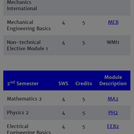
Mechanics
International
Mechanical
4
5
MEB
Engineering Basics
Non-technical
4
5
WMI1
Elective Module 1
Module
nd
2
Semester
SWS
Credits
Description
Mathematics 2
4
5
MA2
Physics 2
4
5
PH2
Electrical
4
5
EEB2
Engineering Basics