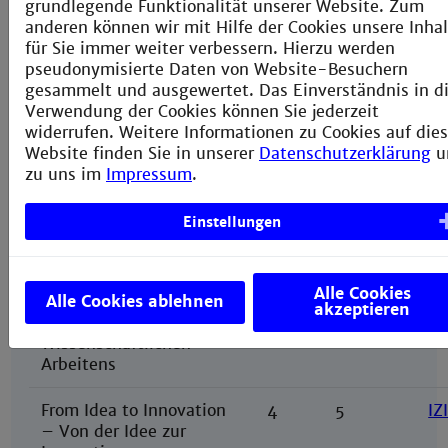
grundlegende Funktionalität unserer Website. Zum
Alternative Courses -
anderen können wir mit Hilfe der Cookies unsere Inha
in German
für Sie immer weiter verbessern. Hierzu werden
pseudonymisierte Daten von Website-Besuchern
Allgemeine
4
5
BL
gesammelt und ausgewertet. Das Einverständnis in d
Betriebswirtschaftslehre
Verwendung der Cookies können Sie jederzeit
widerrufen. Weitere Informationen zu Cookies auf dies
Engineer as
4
5
IW
Website finden Sie in unserer
Datenschutzerklärung
u
independent
zu uns im
Impressum
.
entrepreneur -
Ingenieur wird
Einstellungen
Unternehmer
(winter
semester only)
Alle Cookies
Methods of scientific
Alle Cookies ablehnen
4
5
MW
akzeptieren
work –
Methoden
Wissenschaftlichen
Arbeitens
From Idea to Innovation
4
5
IZ
–
Von der Idee zur