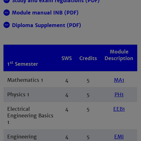
Study and exam regulations (PDF)
Module manual INB (PDF)
Diploma Supplement (PDF)
Module
SWS
Credits
Description
st
1
Semester
Mathematics 1
4
5
MA1
Physics 1
4
5
PH1
Electrical
4
5
EEB1
Engineering Basics
1
Engineering
4
5
EMI