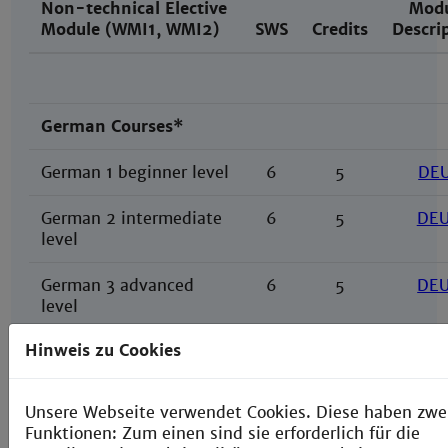
Non-technical Elective
Mod
Module (WMI1, WMI2)
SWS
Credits
Descri
German Courses*
German 1 beginner level
6
5
DE
German 2 intermediate
6
5
DE
level
German 3 advanced
6
5
DE
level
Hinweis zu Cookies
German for academic
6
5
Da
purposes
Unsere Webseite verwendet Cookies. Diese haben zwe
Funktionen: Zum einen sind sie erforderlich für die