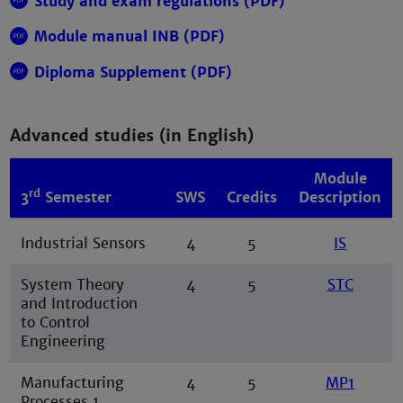
Study and exam regulations (PDF)
Module manual INB (PDF)
Diploma Supplement (PDF)
Advanced studies (in English)
Module
rd
3
Semester
SWS
Credits
Description
Industrial Sensors
4
5
IS
System Theory
4
5
STC
and Introduction
to Control
Engineering
Manufacturing
4
5
MP1
Processes 1