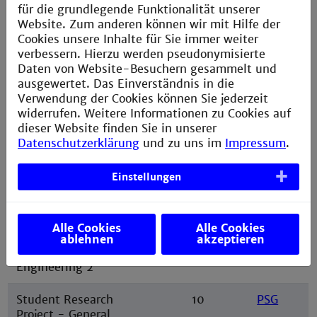
Engineering
4
5
EP_PD
für die grundlegende Funktionalität unserer
Project - Product
Website. Zum anderen können wir mit Hilfe der
Development
Cookies unsere Inhalte für Sie immer weiter
verbessern. Hierzu werden pseudonymisierte
Applied Numerical
4
5
ANM
Daten von Website-Besuchern gesammelt und
Mathematics
ausgewertet. Das Einverständnis in die
Verwendung der Cookies können Sie jederzeit
Process
4
5
VT2
widerrufen. Weitere Informationen zu Cookies auf
Engineering
dieser Website finden Sie in unserer
Principles 2
Datenschutzerklärung
und zu uns im
Impressum
.
Elective Module of
4
5
WMG1
Einstellungen
General
Engineering 1
Alle Cookies
Alle Cookies
Elective Module of
4
5
WMG2
ablehnen
akzeptieren
General
Engineering 2
Student Research
10
PSG
Project - General