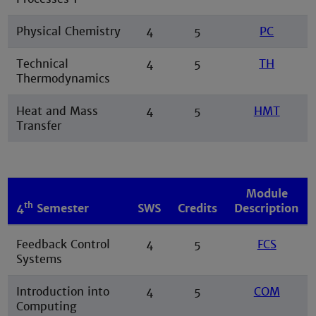
Physical Chemistry
4
5
PC
Technical
4
5
TH
Thermodynamics
Heat and Mass
4
5
HMT
Transfer
Module
th
4
Semester
SWS
Credits
Description
Feedback Control
4
5
FCS
Systems
Introduction into
4
5
COM
Computing