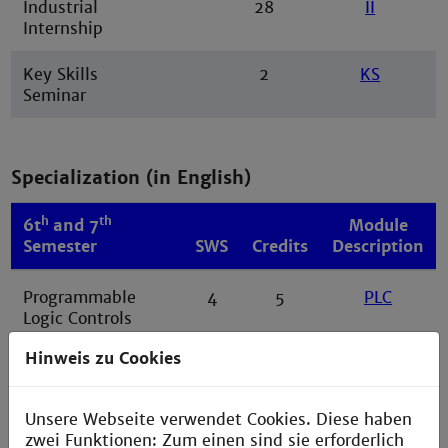
Industrial
28
II
Internship
Key Skills
2
KS
Seminar
Specialization (in English)
h
th
6t
and 7
Module
Semester
SWS
Credits
Description
Programmable
4
5
PLC
Logic Controls
Hinweis zu Cookies
Process Control
4
5
PCE
Engineering and
Industrial IoT
Unsere Webseite verwendet Cookies. Diese haben
zwei Funktionen: Zum einen sind sie erforderlich