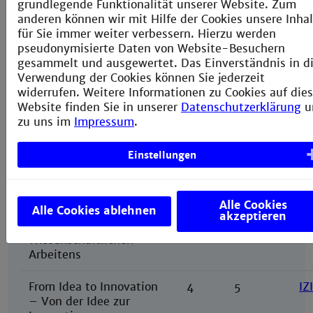
grundlegende Funktionalität unserer Website. Zum
Alternative Courses -
anderen können wir mit Hilfe der Cookies unsere Inha
in German
für Sie immer weiter verbessern. Hierzu werden
pseudonymisierte Daten von Website-Besuchern
Allgemeine
4
5
BL
gesammelt und ausgewertet. Das Einverständnis in d
Betriebswirtschaftslehre
Verwendung der Cookies können Sie jederzeit
widerrufen. Weitere Informationen zu Cookies auf dies
Engineer as
4
5
IW
Website finden Sie in unserer
Datenschutzerklärung
u
independent
zu uns im
Impressum
.
entrepreneur -
Ingenieur wird
Einstellungen
Unternehmer
(winter
semester only)
Alle Cookies
Methods of scientific
Alle Cookies ablehnen
4
5
MW
akzeptieren
work –
Methoden
Wissenschaftlichen
Arbeitens
From Idea to Innovation
4
5
IZ
–
Von der Idee zur