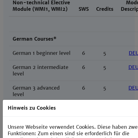
Non-technical Elective
Mod
Module (WMI1, WMI2)
SWS
Credits
Descri
German Courses*
German 1 beginner level
6
5
DE
German 2 intermediate
6
5
DE
level
German 3 advanced
6
5
DE
level
Hinweis zu Cookies
German for academic
6
5
Da
purposes
Unsere Webseite verwendet Cookies. Diese haben zwe
Funktionen: Zum einen sind sie erforderlich für die