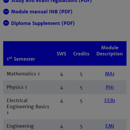
Study and exam regulations (PDF)
Module manual INB (PDF)
Diploma Supplement (PDF)
Module
SWS
Credits
Description
st
1
Semester
Mathematics 1
4
5
MA1
Physics 1
4
5
PH1
Electrical
4
5
EEB1
Engineering Basics
1
Engineering
4
5
EMI