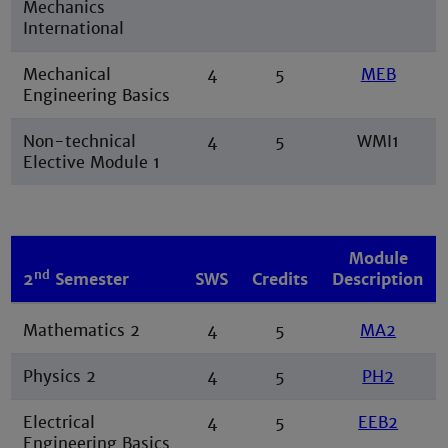
Mechanics
International
Mechanical
4
5
MEB
Engineering Basics
Non-technical
4
5
WMI1
Elective Module 1
Module
nd
2
Semester
SWS
Credits
Description
Mathematics 2
4
5
MA2
Physics 2
4
5
PH2
Electrical
4
5
EEB2
Engineering Basics