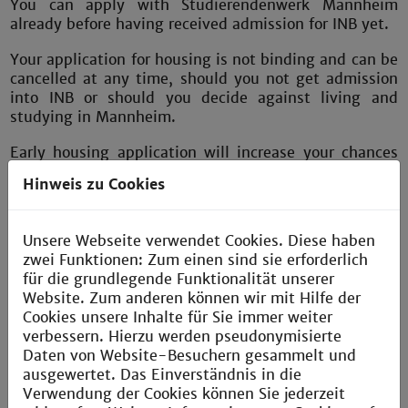
You can apply with Studierendenwerk Mannheim
already before having received admission for INB yet.
Your application for housing is not binding and can be
cancelled at any time, should you not get admission
into INB or should you decide against living and
studying in Mannheim.
Early housing application will increase your chances
in getting a place in student accommodation with
Hinweis zu Cookies
Studierendenwerk Mannheim.
Apply for student housing with Studierendenwerk
Unsere Webseite verwendet Cookies. Diese haben
Mannheim on
https://www.stw-ma.de/en/housing/
zwei Funktionen: Zum einen sind sie erforderlich
für die grundlegende Funktionalität unserer
Return to INB Application Page
Website. Zum anderen können wir mit Hilfe der
Cookies unsere Inhalte für Sie immer weiter
verbessern. Hierzu werden pseudonymisierte
Daten von Website-Besuchern gesammelt und
ausgewertet. Das Einverständnis in die
Verwendung der Cookies können Sie jederzeit